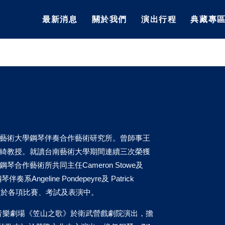
最新消息
關於我們
演出行程
典藏專
藝術大學鋼琴伴奏合作藝術研究所。曾師事王
綺教授。就讀台南藝術大學期間連續三次榮獲
作藝術所共同主任Cameron Stowe及
系Angeline Pondepeyre及 Patrick
活躍於各項比賽、考試及表演中。
文學音樂劇場《笠山之歌》於衛武營戲劇院演出，擔