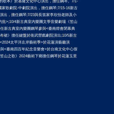
嬤的歌本》於基隆文化中心演出，擔任鋼琴。7/1-
劇院-中劇院演出，擔任鋼琴;7/15-16新古
出，擔任鋼琴;7/23與長笛家李欣怡老師及小
>;10/4新古典室內樂團文學音樂劇場《笠山
0擔任新古典室內樂團鋼琴參與<臺南燈會閉幕典
彩布裙》擔任鍵盤於衛武營戲劇院演出;10/5新古
2024太平洋左岸藝術季>於花蓮演藝廳演
參與<臺南四百年紀念音樂會>於台南文化中心假
場《笠山之歌》2024藝術下鄉擔任鋼琴於花蓮玉里