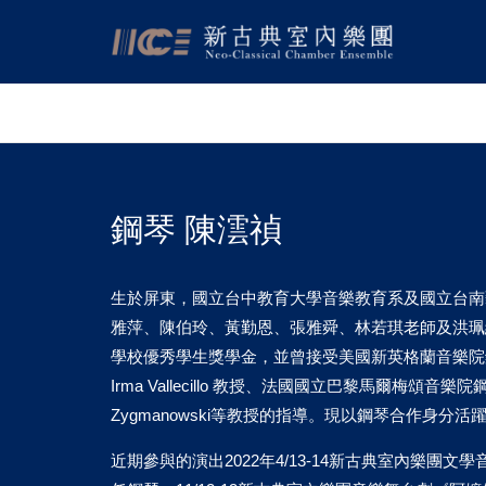
鋼琴 陳澐禎
生於屏東，國立台中教育大學音樂教育系及國立台南
雅萍、陳伯玲、黃勤恩、張雅舜、林若琪老師及洪珮
學校優秀學生獎學金，並曾接受美國新英格蘭音樂院鋼琴合
Irma Vallecillo 教授、法國國立巴黎馬爾梅頌音樂院鋼琴伴奏
Zygmanowski等教授的指導。現以鋼琴合作身分
近期參與的演出2022年4/13-14新古典室內樂團