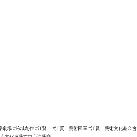
樂劇場 #跨域創作 #江賢二 #江賢二藝術園區 #江賢二藝術文化基金會
政府文化處藝文中心演藝廳