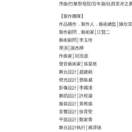
序曲/巴黎聖母院/百年廟/比西里岸之夢
【製作團隊】
作品構作．製作人．藝術總監│陳欣
製作顧問．藝術家│江賢二
藝術顧問│李玉玲
導演│謝杰樺
作曲家│邱浩源
聲音藝術家│張晏慈
舞台設計│趙建銘
燈光設計│鄧振威
影像設計│李國漢
舞蹈設計│許程崴
服裝設計│黃稚揚
音響設計│徐育聖
平面設計│鄭家喬
舞台設計執行│蔣譯德