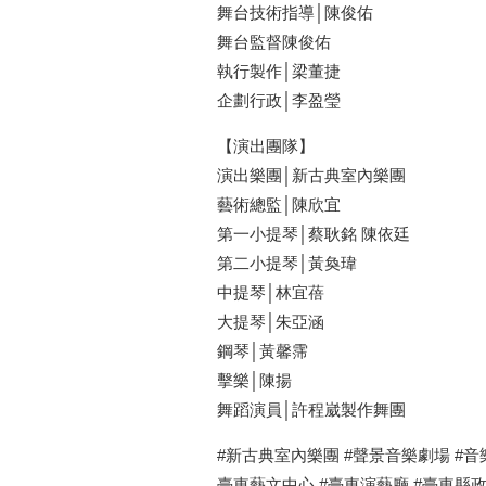
舞台技術指導│陳俊佑
舞台監督陳俊佑
執行製作│梁董捷
企劃行政│李盈瑩
【演出團隊】
演出樂團│新古典室內樂團
藝術總監│陳欣宜
第一小提琴│蔡耿銘 陳依廷
第二小提琴│黃奐瑋
中提琴│林宜蓓
大提琴│朱亞涵
鋼琴│黃馨霈
擊樂│陳揚
舞蹈演員│許程崴製作舞團
#新古典室內樂團 #聲景音樂劇場 #音
臺東藝文中心 #臺東演藝廳 #臺東縣