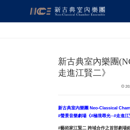
新古典室內樂團(NC
走進江賢二》
202
新古典室內樂團 Neo-Classical Chamb
#聲景音樂劇場《#極境尋光─#走進
#藝術家江賢二 跨域合作之首部劇場鉅