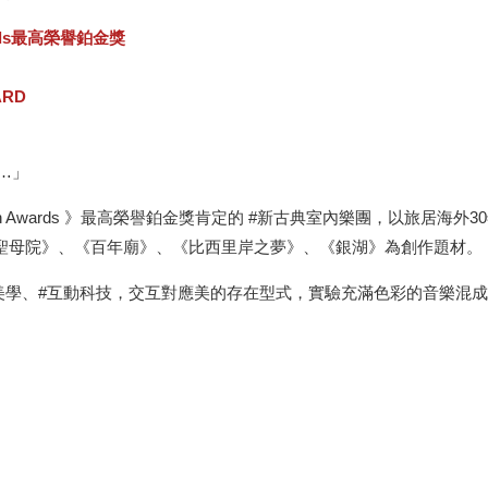
wards最高榮譽鉑金獎
ARD
…」
sign Awards 》最高榮譽鉑金獎肯定的 #新古典室內樂團，以旅居
黎聖母院》、《百年廟》、《比西里岸之夢》、《銀湖》為創作題材。
體美學、#互動科技，交互對應美的存在型式，實驗充滿色彩的音樂混