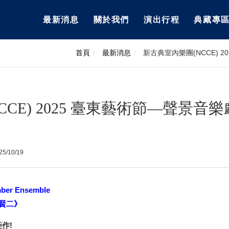
最新消息
關於我們
演出行程
典藏專
首頁
最新消息
新古典室內樂團(NCCE)
CE) 2025 臺東藝術節—聲景音
5/10/19
er Ensemble
江賢二》
作!