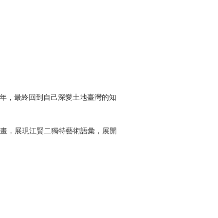
海外30年，最終回到自己深愛土地臺灣的知
成畫，展現江賢二獨特藝術語彙，展開