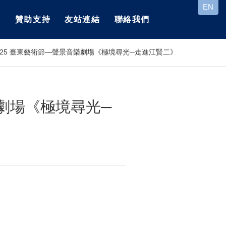
EN
區
贊助支持
友站連結
聯絡我們
 2025 臺東藝術節—聲景音樂劇場《極境尋光─走進江賢二》
樂劇場《極境尋光─