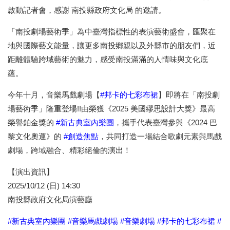
啟動記者會，感謝 南投縣政府文化局 的邀請。
「南投劇場藝術季」為中臺灣指標性的表演藝術盛會，匯聚在
地與國際藝文能量，讓更多南投鄉親以及外縣市的朋友們，近
距離體驗跨域藝術的魅力，感受南投滿滿的人情味與文化底
蘊。
今年十月，音樂馬戲劇場【
#邦卡的七彩布裙
】即將在「南投劇
場藝術季」隆重登場!!由榮獲《2025 美國繆思設計大獎》最高
榮譽鉑金獎的
#新古典室內樂團
，攜手代表臺灣參與《2024 巴
黎文化奧運》的
#創造焦點
，共同打造一場結合歌劇元素與馬戲
劇場，跨域融合、精彩絕倫的演出！
【演出資訊】
2025/10/12 (日) 14:30
南投縣政府文化局演藝廳
#新古典室內樂團 #音樂馬戲劇場 #音樂劇場 #邦卡的七彩布裙 #